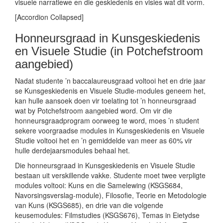
visuele narratiewe en die geskiedenis en visies wat dit vorm.
[Accordion Collapsed]
Honneursgraad in Kunsgeskiedenis
en Visuele Studie (in Potchefstroom
aangebied)
Nadat studente ’n baccalaureusgraad voltooi het en drie jaar
se Kunsgeskiedenis en Visuele Studie-modules geneem het,
kan hulle aansoek doen vir toelating tot ’n honneursgraad
wat by Potchefstroom aangebied word. Om vir die
honneursgraadprogram oorweeg te word, moes ’n student
sekere voorgraadse modules in Kunsgeskiedenis en Visuele
Studie voltooi het en ’n gemiddelde van meer as 60% vir
hulle derdejaarsmodules behaal het.
Die honneursgraad in Kunsgeskiedenis en Visuele Studie
bestaan uit verskillende vakke. Studente moet twee verpligte
modules voltooi: Kuns en die Samelewing (KSGS684,
Navorsingsverslag-module), Filosofie, Teorie en Metodologie
van Kuns (KSGS685), en drie van die volgende
keusemodules: Filmstudies (KSGS676), Temas in Eietydse