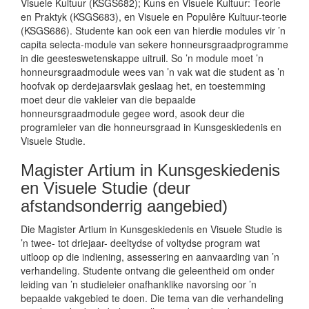
Visuele Kultuur (KSGS682); Kuns en Visuele Kultuur: Teorie
en Praktyk (KSGS683), en Visuele en Populêre Kultuur-teorie
(KSGS686). Studente kan ook een van hierdie modules vir ’n
capita selecta-module van sekere honneursgraadprogramme
in die geesteswetenskappe uitruil. So ’n module moet ’n
honneursgraadmodule wees van ’n vak wat die student as ’n
hoofvak op derdejaarsvlak geslaag het, en toestemming
moet deur die vakleier van die bepaalde
honneursgraadmodule gegee word, asook deur die
programleier van die honneursgraad in Kunsgeskiedenis en
Visuele Studie.
Magister Artium in Kunsgeskiedenis
en Visuele Studie (deur
afstandsonderrig aangebied)
Die Magister Artium in Kunsgeskiedenis en Visuele Studie is
’n twee- tot driejaar- deeltydse of voltydse program wat
uitloop op die indiening, assessering en aanvaarding van ’n
verhandeling. Studente ontvang die geleentheid om onder
leiding van ’n studieleier onafhanklike navorsing oor ’n
bepaalde vakgebied te doen. Die tema van die verhandeling