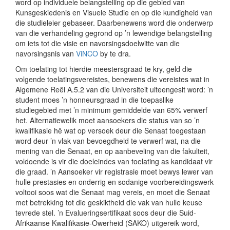
word op individuele belangstelling op die gebied van
Kunsgeskiedenis en Visuele Studie en op die kundigheid van
die studieleier gebaseer. Daarbenewens word die onderwerp
van die verhandeling gegrond op ’n lewendige belangstelling
om iets tot die visie en navorsingsdoelwitte van die
navorsingsnis van
ViNCO
by te dra.
Om toelating tot hierdie meestersgraad te kry, geld die
volgende toelatingsvereistes, benewens die vereistes wat in
Algemene Reël A.5.2 van die Universiteit uiteengesit word: ’n
student moes ’n honneursgraad in die toepaslike
studiegebied met ’n minimum gemiddelde van 65% verwerf
het. Alternatiewelik moet aansoekers die status van so ’n
kwalifikasie hê wat op versoek deur die Senaat toegestaan
word deur ’n vlak van bevoegdheid te verwerf wat, na die
mening van die Senaat, en op aanbeveling van die fakulteit,
voldoende is vir die doeleindes van toelating as kandidaat vir
die graad. ’n Aansoeker vir registrasie moet bewys lewer van
hulle prestasies en onderrig en sodanige voorbereidingswerk
voltooi soos wat die Senaat mag vereis, en moet die Senaat
met betrekking tot die geskiktheid die vak van hulle keuse
tevrede stel. ’n Evalueringsertifikaat soos deur die Suid-
Afrikaanse Kwalifikasie-Owerheid (SAKO) uitgereik word,