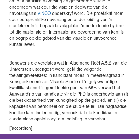
om onafhanklike navorsing en gevorderde studie te
onderneem wat deur die visie en doelwitte van die
navorsingsnis
ViNCO
onderskryf word. Die proefskrif moet
deur oorspronklike navorsing en onder leiding van ’n
studieleier in ’n bepaalde vakgebied ’n beduidende bydrae
tot die nasionale en internasionale bevordering van kennis
en begrip op die gebied van die visuele en uitvoerende
kunste lewer.
Benewens die vereistes wat in Algemene Reël A.5.2 van die
Universiteit uiteengesit word, geld die volgende
toelatingsvereistes: ’n kandidaat moes ’n meestersgraad in
Kunsgeskiedenis en Visuele Studie of ’n gelykwaardige
kwalifikasie met ’n gemiddelde punt van 65% verwerf het.
Aanvaarding van kandidate vir die PhD is onderhewig aan (i)
die beskikbaarheid van kundigheid op die gebied, en (ii) die
kapasiteit van personeel om die studie te lei. Die nagraadse
komitee kan, indien nodig, versoek dat die kandidaat ’n
akademiese opstel skryf om toelating te verseker.
[/accordion]